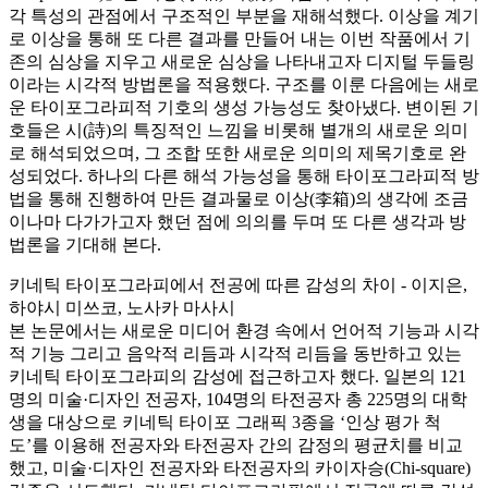
각 특성의 관점에서 구조적인 부분을 재해석했다. 이상을 계기
로 이상을 통해 또 다른 결과를 만들어 내는 이번 작품에서 기
존의 심상을 지우고 새로운 심상을 나타내고자 디지털 두들링
이라는 시각적 방법론을 적용했다. 구조를 이룬 다음에는 새로
운 타이포그라피적 기호의 생성 가능성도 찾아냈다. 변이된 기
호들은 시(詩)의 특징적인 느낌을 비롯해 별개의 새로운 의미
로 해석되었으며, 그 조합 또한 새로운 의미의 제목기호로 완
성되었다. 하나의 다른 해석 가능성을 통해 타이포그라피적 방
법을 통해 진행하여 만든 결과물로 이상(李箱)의 생각에 조금
이나마 다가가고자 했던 점에 의의를 두며 또 다른 생각과 방
법론을 기대해 본다.
키네틱 타이포그라피에서 전공에 따른 감성의 차이 - 이지은,
하야시 미쓰코, 노사카 마사시
본 논문에서는 새로운 미디어 환경 속에서 언어적 기능과 시각
적 기능 그리고 음악적 리듬과 시각적 리듬을 동반하고 있는
키네틱 타이포그라피의 감성에 접근하고자 했다. 일본의 121
명의 미술·디자인 전공자, 104명의 타전공자 총 225명의 대학
생을 대상으로 키네틱 타이포 그래픽 3종을 ‘인상 평가 척
도’를 이용해 전공자와 타전공자 간의 감정의 평균치를 비교
했고, 미술·디자인 전공자와 타전공자의 카이자승(Chi-square)