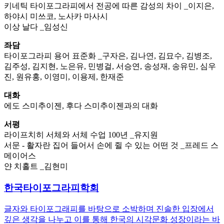
키네틱 타이포그라피에서 전공에 따른 감성의 차이 _이지은,
하야시 미쓰코, 노사카 마사시
이상 날다 _임성신
좌담
타이포그라피 용어 표준화 _구자은, 김나연, 김묘수, 김병조,
김주성, 김지현, 노은유, 민병걸, 서승연, 송성재, 송유민, 심우
진, 원유홍, 이영미, 이용제, 한재준
대화
에도 스미추이젠, 후다 스미추이젠과의 대화
서평
라이프치히 서체와 서체 수업 100년 _유지원
서문 - 활자란 집어 들어서 손에 쥘 수 있는 어떤 것 _프레드 스
메이어스
얀 치홀트 _김현미
한국타이포그라피학회
글자와 타이포그래피를 바탕으로 소박하며 진솔한 입장에서
깊은 생각을 나누고 이를 통해 한국의 시각문화 성장이라는 바