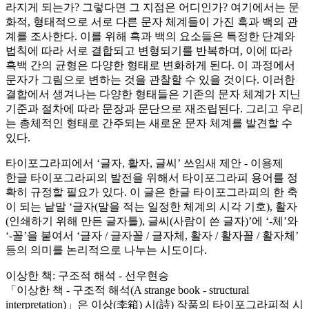
라지게 되는가? 그렇다면 그 지점은 어디인가? 여기에서는 문
화적, 형태적으로 서로 다른 문자 체계들이 가진 흑과 백의 관
계를 조사한다. 이를 위해 흑과 백의 요소들은 특정한 단계와
법칙에 따라 서로 결합되고 변형되기를 반복하며, 이에 따라
흑백 간의 균형은 다양한 형태로 변화하게 된다. 이 과정에서
문자가 그림으로 변하는 것을 관찰할 수 있을 것이다. 이러한
결합에서 생겨나는 다양한 형태들은 기존의 문자 체계가 지닌
기준과 절차에 따라 문장과 문단으로 재조립된다. 그리고 우리
는 총체적인 형태로 간주되는 새로운 문자 체계를 발견할 수
있다.
타이포그라피에서 ‘글자, 활자, 글씨’ 쓰임새 제안 - 이용제
한글 타이포그라피의 발전을 위해서 타이포그라피 용어를 정
확히 규정할 필요가 있다. 이 글은 한글 타이포그라피의 한 축
이 되는 낱말 ‘글자(말을 적는 일정한 체계의 시각 기호), 활자
(인쇄하기 위해 만든 글자틀), 글씨(사람이 쓴 글자)’에 ‘-체’와
‘-꼴’을 붙여서 ‘글자 / 글자꼴 / 글자체, 활자 / 활자꼴 / 활자체’
등의 의미를 논리적으로 나누는 시도이다.
이상한 책: 구조적 해석 - 선우현승
「이상한 책 - 구조적 해석(A strange book - structural
interpretation)」은 이상(李箱) 시(詩) 작품의 타이포그라피적 시