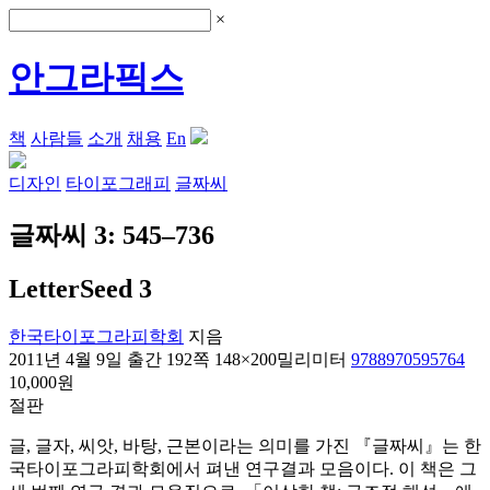
×
안그라픽스
책
사람들
소개
채용
En
디자인
타이포그래피
글짜씨
글짜씨 3: 545–736
LetterSeed 3
한국타이포그라피학회
지음
2011년 4월 9일 출간
192쪽
148×200밀리미터
9788970595764
10,000원
절판
글, 글자, 씨앗, 바탕, 근본이라는 의미를 가진 『글짜씨』는 한
국타이포그라피학회에서 펴낸 연구결과 모음이다. 이 책은 그