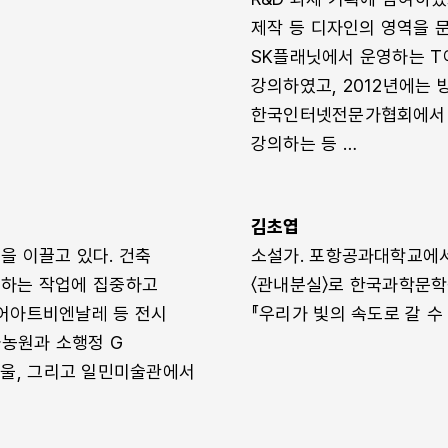
제작 등 디자인의 영역을 문
SK플래닛에서 운영하는 T아
강의하였고, 2012년에는
한국인터넷전문가협회에서 주
강의하는 등 …
김초엽
 이끌고 있다. 건축
소설가. 포항공과대학교에서
생하는 작업에 집중하고
〈관내분실〉로 한국과학문학
어아트비엔날레 등 전시
『우리가 빛의 속도로 갈 수 
하농원과 소행정 G
서울, 그리고 일민미술관에서