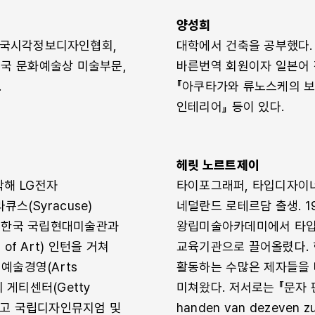
양성희
한국시각정보디자인협회,
대학에서 건축을 공부했다.
민국 문화예술상 미술부문,
바른번역 회원이자 일본어 
.
『아쿠타가와 류노스케의 보물
인테리어』 등이 있다.
헤릿 노르트제이
해 LG전자
타이포그래퍼, 타입디자이너,
스(Syracuse)
네덜란드 로테르담 출생. 1
하고 한국 국립현대미술관과
왕립미술아카데미에서 타입디
of Art) 인턴을 거쳐
교육기관으로 끌어올렸다.
서 예술경영(Arts
활동하는 수많은 제자들을 
의 게티센터(Getty
미쳐왔다. 저서로는 『문자 편지
연마하고 국립디자인뮤지엄 및
handen van dezeven z