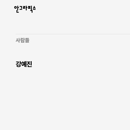
안그라픽스
사람들
강예진