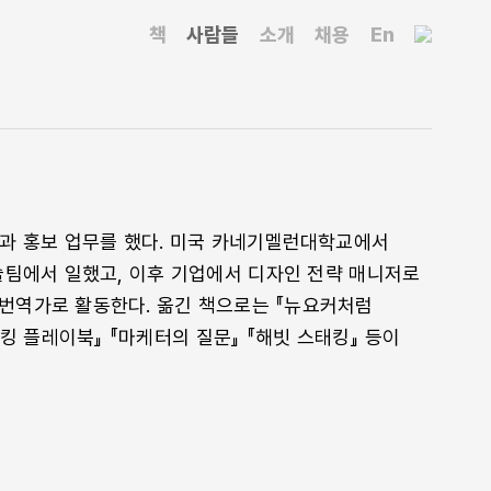
책
사람들
소개
채용
En
과 홍보 업무를 했다. 미국 카네기멜런대학교에서
팀에서 일했고, 이후 기업에서 디자인 전략 매니저로
번역가로 활동한다. 옮긴 책으로는 『뉴요커처럼
킹 플레이북』 『마케터의 질문』 『해빗 스태킹』 등이