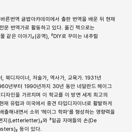
 바른번역 글밥아카데미에서 출판 번역을 배운 뒤 현재
전문 번역가로 활동하고 있다. 옮긴 책으로는
 같은 이야기』(공역), 『DIY로 꾸미는 내추럴
 북디자이너, 저술가, 역사가, 교육가. 1931년
960년부터 1990년까지 30년 동안 네덜란드 헤이그
자인을 가르치며 이 학교를 이 방면 세계 최고의
 현재 유럽과 미국에서 중견 타입디자이너로 활발하게
배출해내면서 소위 ‘헤이그 학파’를 형성하는 영향력을
(Letterletter)』와 『일곱 자매들의 손(De
usters)』 등이 있다.