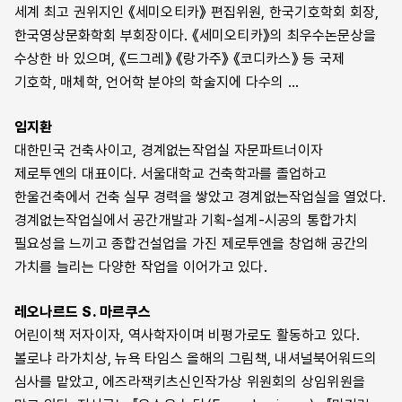
세계 최고 권위지인 《세미오티카》 편집위원, 한국기호학회 회장,
한국영상문화학회 부회장이다. 《세미오티카》의 최우수논문상을
수상한 바 있으며, 《드그레》 《랑가주》 《코디카스》 등 국제
기호학, 매체학, 언어학 분야의 학술지에 다수의 …
임지환
대한민국 건축사이고, 경계없는작업실 자문파트너이자
제로투엔의 대표이다. 서울대학교 건축학과를 졸업하고
한울건축에서 건축 실무 경력을 쌓았고 경계없는작업실을 열었다.
경계없는작업실에서 공간개발과 기획-설계-시공의 통합가치
필요성을 느끼고 종합건설업을 가진 제로투엔을 창업해 공간의
가치를 늘리는 다양한 작업을 이어가고 있다.
레오나르드 S. 마르쿠스
어린이책 저자이자, 역사학자이며 비평가로도 활동하고 있다.
볼로냐 라가치상, 뉴욕 타임스 올해의 그림책, 내셔널북어워드의
심사를 맡았고, 에즈라잭키츠신인작가상 위원회의 상임위원을