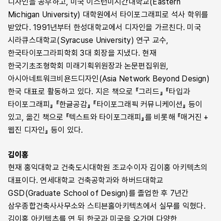
디자인을 공부하고, 미국 이스턴미시간대학교(Eastern
Michigan University) 대학원에서 타이포그래피로 석사 학위를
받았다. 1991년부터 한성대학교에서 디자인을 가르친다. 미국
시라큐스대학교(Syracuse University) 연구 교수,
한국타이포그라피학회 3대 회장을 지냈다. 현재
한국기초조형학회 미래기획위원장과 논문편집위원,
아시아네트워크비욘드디자인(Asia Network Beyond Design)
한국 대표로 활동하고 있다. 지은 책으로 『그리드』 『타입과
타이포그래피』 『한글공감』 『타이포그래픽 커뮤니케이션』 등이
있고, 옮긴 책으로 『텍스트와 타이포그래피』를 비롯해 『매거진 +
웹진 디자인』 등이 있다.
김이홍
현재 홍익대학교 건축도시대학원 조교수이자 김이홍 아키텍츠의
대표이다. 연세대학교 건축공학과와 하버드대학교
GSD(Graduate School of Design)를 졸업한 후 7년간
삼우종합건축사사무소와 스티븐홀아키텍츠에서 실무를 익혔다.
김이홍 아키텍츠를 연 뒤 한국과 미국을 오가며 다양한