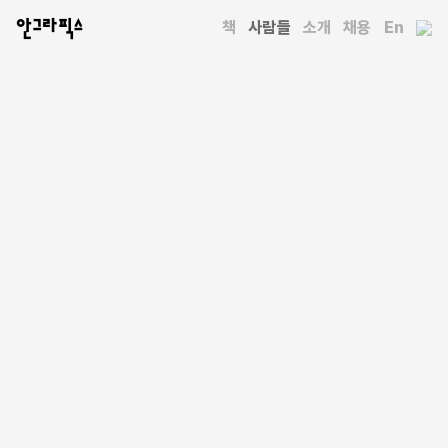
안그라픽스
책
사람들
소개
채용
En
사람들
야코프 슈나이더
Jakob Schneider
독일 뮌스터응용과학대학(Fachhochschule Münster)에서
우수한 성적으로 시각 디자인 교육을 마치고 메타디자인
(Metadesign)에서 경력을 쌓았다. 2006년부터 프리랜스
디자인컨설턴트이자 그래픽디자이너로 활동하면서 소규모 문화
단체에서 거대 상장 기업까지 다양한 클라이언트와 작업했다.
현재는 쾰른의 디자인 에이전시에서 일하고 있다.