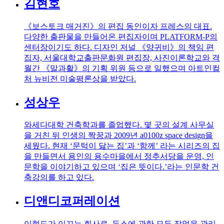
김현호
《보스토크 매거진》의 편집 동인이자 프레스의 대표.
다양한 출판물을 만들어온 편집자이며 PLATFORM-P의
센터장이기도 하다. 디자인 저널 《양귀비》의 책임 편
집자, 서울대학교출판문화원 편집장, 사진이론학교와 격
월간 《말과활》의 기획 위원 등으로 일했으며 아트인컬
처 뉴비전 미술평론상을 받았다.
성상우
와세다대학 건축학과를 졸업했다. 몇 곳의 설계 사무실
을 거친 뒤 인생의 짝꿍과 2009년 a0100z space design을
세웠다. 현재 ‘문턱이 닳는 집’과 ‘함께’ 라는 시리즈의 집
을 만들면서 용인의 용수마을에서 정추서당을 운영, 인
문학을 이야기하고 있으며 ‘집은 뜻이다.’라는 인문학 건
축강의를 하고 있다.
디앤디코퍼레이션
이현도가 이끄는 회사로, 듀스에 관한 모든 작업을 관리