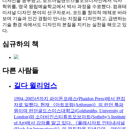
디자인을 공부했고, 로드아일랜드스쿨오브디자인에서 석사
학위를, 영국 왕립예술학교에서 박사 과정을 수료했다. 컴퓨테
이셔널 디자인 분야의 선구자로서, 코드를 창의적 매체로 바라
보며 기술과 인간 경험이 만나는 지점을 디자인하고, 급변하는
기술 환경 속에서도 디자인의 본질을 지키는 실천을 해오고 있
다.
심규하의 책
다른 사람들
길다 윌리엄스
1994–2005년까지 파이돈프레스(Phaidon Press)에서 편집
자로 일했다. 현재 《아트포럼(Artforum)》의 런던 특파
원이며 런던골드스미스대학교(Goldsmiths, University of
London)와 소더비인스티튜트오브아트(Sotheby’s Institute
of Art)에서 강의를 맡고 있다. 《플래시아트 인터내셔널
(Flash Art International)》의 편집장을 지냈으며, 《테이트