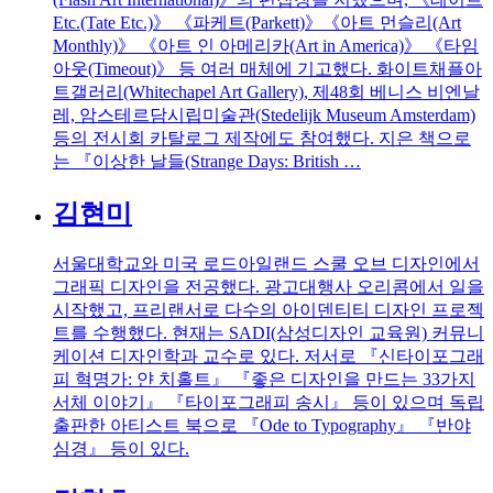
Etc.(Tate Etc.)》 《파케트(Parkett)》《아트 먼슬리(Art
Monthly)》 《아트 인 아메리카(Art in America)》 《타임
아웃(Timeout)》 등 여러 매체에 기고했다. 화이트채플아
트갤러리(Whitechapel Art Gallery), 제48회 베니스 비엔날
레, 암스테르담시립미술관(Stedelijk Museum Amsterdam)
등의 전시회 카탈로그 제작에도 참여했다. 지은 책으로
는 『이상한 날들(Strange Days: British …
김현미
서울대학교와 미국 로드아일랜드 스쿨 오브 디자인에서
그래픽 디자인을 전공했다. 광고대행사 오리콤에서 일을
시작했고, 프리랜서로 다수의 아이덴티티 디자인 프로젝
트를 수행했다. 현재는 SADI(삼성디자인 교육원) 커뮤니
케이션 디자인학과 교수로 있다. 저서로 『신타이포그래
피 혁명가: 얀 치홀트』 『좋은 디자인을 만드는 33가지
서체 이야기』 『타이포그래피 송시』 등이 있으며 독립
출판한 아티스트 북으로 『Ode to Typography』 『반야
심경』 등이 있다.