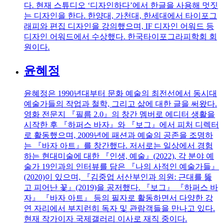
다. 현재 스튜디오 ‘디자인하다’에서 한글을 사용해 멋짓
는 디자인을 한다. 한양대, 가천대, 한세대에서 타이포그
래피와 편집 디자인을 강의했으며, IF 디자인 어워드 등
디자인 어워드에서 수상했다. 한국타이포그라피학회 회
원이다.
윤혜정
윤혜정은 1990년대부터 문화 예술의 최전선에서 동시대
예술가들의 작업과 철학, 그리고 삶에 대한 글을 써왔다.
영화 전문지 『필름 2.0』의 창간 멤버로 에디터 생활을
시작한 후 『하퍼스 바자』와 『보그』에서 피처 디렉터
로 활동했으며, 2009년에 패션과 예술의 공존을 조명하
는 『바자 아트』를 창간했다. 저서로는 일상에서 경험
하는 현대미술에 대한 『인생, 예술』(2022), 각 분야 예
술가 19인과의 인터뷰를 담은 『나의 사적인 예술가들』
(2020)이 있으며, 『김중업 서산부인과 의원: 근대를 뚫
고 피어난 꽃』(2019)을 공저했다. 『보그』 『하퍼스 바
자』 『바자 아트』 등의 필자로 활동하면서 다양한 강
연 자리에서 부지런히 독자 및 관람객들을 만나고 있다.
현재 작가이자 국제갤러리 이사로 재직 중이다.