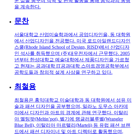
운 삶을 꿈꾸며 작곡 및 편곡 활동을 통해 음악과의 동행
을 계속한다.
문찬
서울대학교 산업미술학과에서 공업디자인을, 동 대학원
에서 산업디자인을 전공했다. 미국 로드아일랜드디자인
스쿨(Rhode Island School of Design, RISD)에서 산업디자
인 석사를 취득했으며 (주)대우전자에서 근무했다. 2005
년부터 한성대학교 예술대학에서 제품디자인을 가르쳤
고 현재는 공과대학 IT공과대학 스마트경영공학부에서
공학도들과 창의적 설계 사상을 연구하고 있다.
최철용
최철용은 홍익대학교 미술대학과 동 대학원에서 섬유 미
술과 패션 디자인을 공부했으며, 밀라노 도무스 아카데
미에서 디자인과 아트의 경계에 관해 연구했다. 이탈리
아 멜팅팟(Meltin’pot), 벨기에 랭글러블루벨(Wrangler
Blue Bell), 이탈리아 마르텔리(Marteli) 등 유럽 패션 브랜
드에서 패션 디자이너 및 아트 디렉터로 활동했으며,