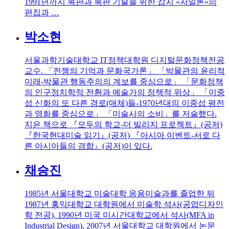
1991년까지 목판과 목판 기술을 위한 잡지 «자일론»의
편집과 …
박소현
서울과학기술대학교 IT정책대학원 디지털문화정책전공
교수. 「전쟁의 기억과 문화국가론」 「박물관의 윤리적
미래-박물관 행동주의의 계보를 중심으로」 「문화정책
의 인구정치학적 전환과 예술가의 정책적 위상」 「이중
섭 신화의 또 다른 경로(매체)들-1970년대의 이중섭 평전
과 영화를 중심으로」 「미술사의 소비」를 저술했다.
지은 책으로 『모두의 학교-더 빌리지 프로젝트』(공저)
『한국현대미술 읽기』(공저) 『아시아 이벤트-서로 다
른 아시아들의 경합』(공저)이 있다.
채승진
1985년 서울대학교 미술대학 응용미술과를 졸업한 뒤
1987년 홍익대학교 대학원에서 미술학 석사(공업디자인
학 전공), 1990년 미국 미시간대학교에서 석사(MFA in
Industrial Design), 2007년 서울대학교 대학원에서 논문