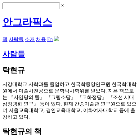
×
안그라픽스
책
사람들
소개
채용
En
사람들
탁현규
서강대학교 사학과를 졸업하고 한국학중앙연구원 한국학대학
원에서 미술사전공으로 문학박사학위를 받았다. 지은 책으로
는 『사임당의 뜰』 『그림소담』 『고화정담』 『조선 시대
삼장탱화 연구』 등이 있다. 현재 간송미술관 연구원으로 있으
며 서울교육대학교, 경인교육대학교, 이화여자대학교 등에 출
강하고 있다.
탁현규의 책