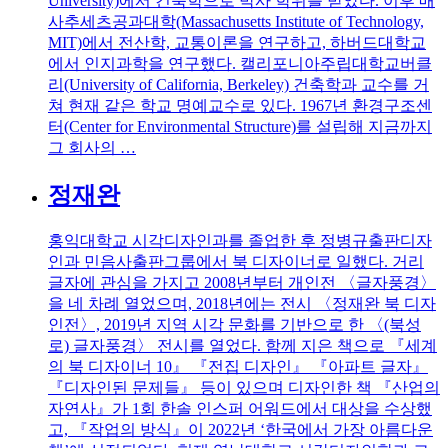
University)에서 건축학으로 박사 학위를 받았다. 이후 매
사추세츠공과대학(Massachusetts Institute of Technology,
MIT)에서 전산학, 교통이론을 연구하고, 하버드대학교
에서 인지과학을 연구했다. 캘리포니아주립대학교버클
리(University of California, Berkeley) 건축학과 교수를 거
쳐 현재 같은 학교 명예교수로 있다. 1967년 환경구조센
터(Center for Environmental Structure)를 설립해 지금까지
그 회사의 …
정재완
홍익대학교 시각디자인과를 졸업한 후 정병규출판디자
인과 민음사출판그룹에서 북 디자이너로 일했다. 거리
글자에 관심을 가지고 2008년부터 개인전 〈글자풍경〉
을 네 차례 열었으며, 2018년에는 전시 〈정재완 북 디자
인전〉, 2019년 지역 시각 문화를 기반으로 한 〈(북성
로) 글자풍경〉 전시를 열었다. 함께 지은 책으로 『세계
의 북 디자이너 10』 『전집 디자인』 『아파트 글자』
『디자인된 문제들』 등이 있으며 디자인한 책 『산업의
자연사』가 1회 한솔 인스퍼 어워드에서 대상을 수상했
고, 『작업의 방식』이 2022년 ‘한국에서 가장 아름다운