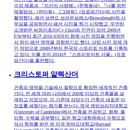
수의 제품과 『지선아 사랑해』(문학동네), 『나를 위한
제철밥상』(판미동), 《그래픽》(프로파간다)의 사진을
촬영했다. 패션 브랜드 브라운브레스(Brownbreath)와 사
무실을 공유하면서 패션 사진을 찍기 시작했고, 우연히
소개받은 씨와이초이(Cy Choi)와 인연이 되어 2009년
F/W부터 최근 2016 S/S까지 함께 사진 작업을 진행하면
서 하이 패션 영역을 경험하기도 했다. 상업 사진 외에 개
인 작업으로 2008년부터 한국의 스트리트 아트를 기록하
고 있다. 이를 모아 2014년 『스트리트아트 서울』(프로
파간다)을 출판했다.
크리스토퍼 알렉산더
건축의 영역을 기술에서 철학으로 확장한 세계적인 건축
가다. 전 세계 여러 나라에서 200채 이상의 건축물을 설
계하고 지었으며, 이 가운데 상당수가 건축의 새로운 이
정표를 세웠다는 평가를 받는다. 영국 케임브리지대학교
(University of Cambridge)에서 건축을 전공하고, 화학, 물
리학, 수학을 공부했다. 같은 학교 대학원에서 수학으로
석사 학위를 받은 뒤 미국 하버드대학교(Harvard