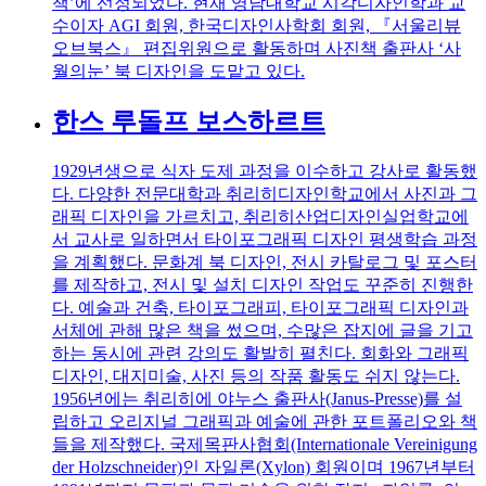
책’에 선정되었다. 현재 영남대학교 시각디자인학과 교
수이자 AGI 회원, 한국디자인사학회 회원, 『서울리뷰
오브북스』 편집위원으로 활동하며 사진책 출판사 ‘사
월의눈’ 북 디자인을 도맡고 있다.
한스 루돌프 보스하르트
1929년생으로 식자 도제 과정을 이수하고 강사로 활동했
다. 다양한 전문대학과 취리히디자인학교에서 사진과 그
래픽 디자인을 가르치고, 취리히산업디자인실업학교에
서 교사로 일하면서 타이포그래픽 디자인 평생학습 과정
을 계획했다. 문화계 북 디자인, 전시 카탈로그 및 포스터
를 제작하고, 전시 및 설치 디자인 작업도 꾸준히 진행한
다. 예술과 건축, 타이포그래피, 타이포그래픽 디자인과
서체에 관해 많은 책을 썼으며, 수많은 잡지에 글을 기고
하는 동시에 관련 강의도 활발히 펼친다. 회화와 그래픽
디자인, 대지미술, 사진 등의 작품 활동도 쉬지 않는다.​
1956년에는 취리히에 야누스 출판사(Janus-Presse)​를 설
립하고 오리지널 그래픽과 예술에 관한 포트폴리오와 책
들을 제작했다. 국제목판사협회(Internationale Vereinigung
der Holzschneider​)인 자일론(Xylon) 회원이며 1967년부터