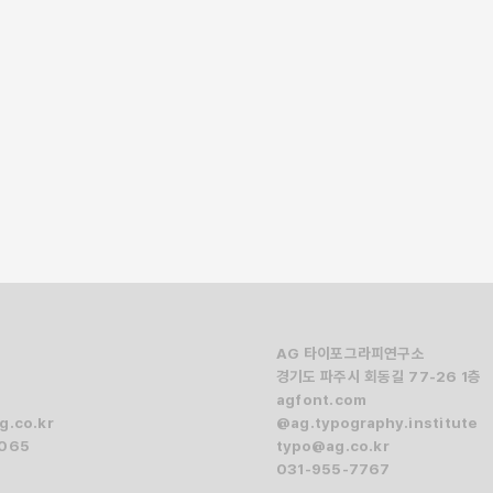
봉성창
하며 일본
2005년 경향게임스에서 
 가르치고 있다. 전시
씨넷코리아 편집장을 거치며
영향을 사회에 알리기 위해
산업팀장을 거쳐 경제 전문
비즈한국에서 개최하는 ‘브
및 디자인 전반에도 관심이
AG 타이포그라피연구소
경기도 파주시 회동길 77-26 1층
agfont.com
g.co.kr
@ag.typography.institute
8065
typo@ag.co.kr
031-955-7767