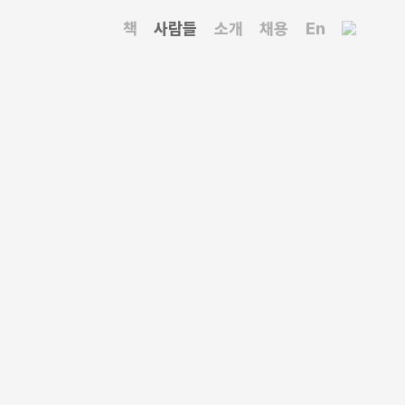
책
사람들
소개
채용
En
 ‘실내 디자인 스튜디오’와 ‘가구 디자인’ 교과목으로
받았으며 가구 디자인과 관련된 다수의 논문과 작품을
결되려면 어떻게 해야 할까 고민하던 중 논문이 아닌
터 지금까지 충주지역 «교차로»에 격주로 연재하는
», 대한항공 기내지 «비욘드», 일간지 «한겨레» 등
다. 건강하고 즐겁게 글을 쓰고 싶고, 그 글을 통해