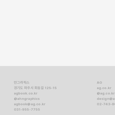
신명호
그림책을 비롯한 시각적 표현의 역사와 표상론을 연구
무사시노미술대학(武藏野美術大學)에서 표상문화론을
기획, 번역 등 다양한 활동을 하며 그림책의 역할과 
노력하고 있다.
안그라픽스
AG
경기도 파주시 회동길 125-15
ag.co.kr
agbook.co.kr
@ag.co.kr
@ahngraphics
design@a
agbook@ag.co.kr
02-743-
031-955-7755